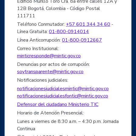
Edificio Murillo Toro Cra. 8a entre calles 12A y
12B Bogotá, Colombia - Código Postal
111711
Teléfono Conmutador:
+57 601 344 34 60
-
Línea Gratuita:
01-800-0914014
Línea Anticorrupción:
01-800-0912667
Correo Institucional:
minticresponde@mintic.gov.co
Denuncias por actos de corrupción:
soytransparente@mintic.gov.co
Notificaciones judiciales:
notificacionesjudicialesmintic@mintic.gov.co
notificacionesjudicialesfontic@mintic.gov.co
Defensor del ciudadano Ministerio TIC
Horario de Atención Presencial:
Lunes a viernes de 8:30 a.m. – 4:30 p.m. Jornada
Continua