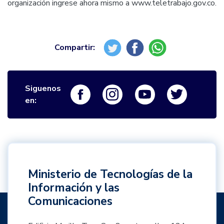
organización ingrese ahora mismo a www.teletrabajo.gov.co.
Siguenos
Logo Facebook
Logo Instagram
Logo Youtube
Logo Twi
en:
Ministerio de Tecnologías de la
Información y las
Comunicaciones