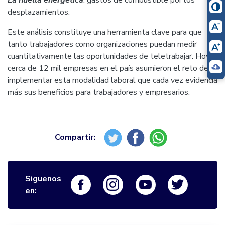
La huella energética
: gastos de combustible por los
desplazamientos.
Este análisis constituye una herramienta clave para que
tanto trabajadores como organizaciones puedan medir
cuantitativamente las oportunidades de teletrabajar. Hoy
cerca de 12 mil empresas en el país asumieron el reto de
implementar esta modalidad laboral que cada vez evidencia
más sus beneficios para trabajadores y empresarios.
Siguenos
Logo Facebook
Logo Instagram
Logo Youtube
Logo Twi
en: