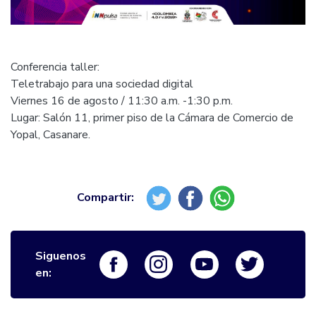
Conferencia taller:
Teletrabajo para una sociedad digital
Viernes 16 de agosto / 11:30 a.m. -1:30 p.m.
Lugar: Salón 11, primer piso de la Cámara de Comercio de
Yopal, Casanare.
Siguenos
Logo Facebook
Logo Instagram
Logo Youtube
Logo Twi
en: