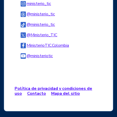
Logo Instagram
ministerio_tic
Logo Threads
@ministerio_tic
Logo Tiktok
@ministerio_tic
Logo Twitter
@Ministerio_TIC
Logo Facebook
MinisterioTIC.Colombia
Logo Youtube
@ministeriotic
Logo WhatsApp
Política de privacidad y condiciones de
uso
Contacto
Mapa del sitio