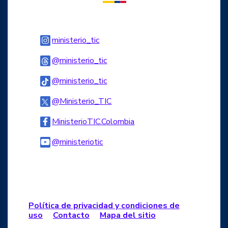
Logo Instagram
ministerio_tic
Logo Threads
@ministerio_tic
Logo Tiktok
@ministerio_tic
Logo Twitter
@Ministerio_TIC
Logo Facebook
MinisterioTIC.Colombia
Logo Youtube
@ministeriotic
Logo WhatsApp
Política de privacidad y condiciones de
uso
Contacto
Mapa del sitio