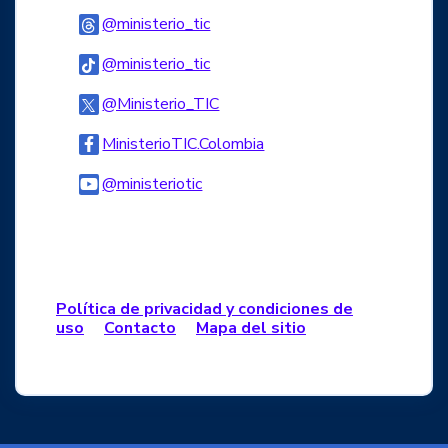
Logo Threads
@ministerio_tic
Logo Tiktok
@ministerio_tic
Logo Twitter
@Ministerio_TIC
Logo Facebook
MinisterioTIC.Colombia
Logo Youtube
@ministeriotic
Logo WhatsApp
Política de privacidad y condiciones de
uso
Contacto
Mapa del sitio