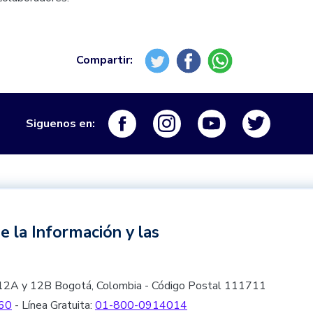
Logo Facebook
Logo Instagram
Logo Youtube
Logo Tw
Siguenos en:
e la Información y las
les 12A y 12B Bogotá, Colombia - Código Postal 111711
60
- Línea Gratuita:
01-800-0914014