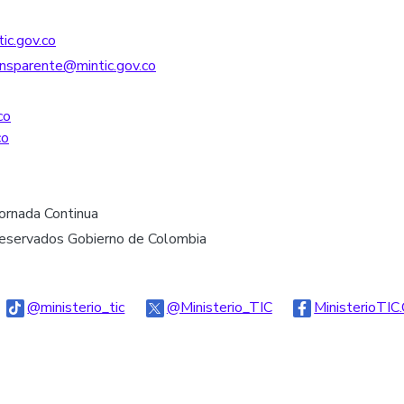
ic.gov.co
nsparente@mintic.gov.co
co
co
Jornada Continua
reservados Gobierno de Colombia
go Threads
Logo Tiktok
Logo Twitter
@ministerio_tic
@Ministerio_TIC
MinisterioTIC