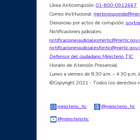
Línea Anticorrupción:
01-800-0912667
Correo Institucional:
minticresponde@mint
Denuncias por actos de corrupción:
soytra
Notificaciones judiciales:
notificacionesjudicialesmintic@mintic.gov.
notificacionesjudicialesfontic@mintic.gov.
Defensor del ciudadano Ministerio TIC
Horario de Atención Presencial:
Lunes a viernes de 8:30 a.m. – 4:30 p.m. 
©Copyright 2021 - Todos los derechos 
Logo Instagram
Lo
ministerio_tic
@ministerio_tic
Logo Youtube
Logo WhatsApp
@ministeriotic