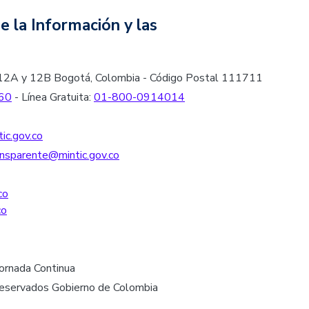
e la Información y las
les 12A y 12B Bogotá, Colombia - Código Postal 111711
60
- Línea Gratuita:
01-800-0914014
ic.gov.co
nsparente@mintic.gov.co
co
co
Jornada Continua
reservados Gobierno de Colombia