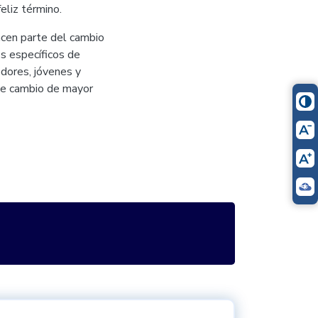
eliz término.
acen parte del cambio
os específicos de
edores, jóvenes y
de cambio de mayor
itter