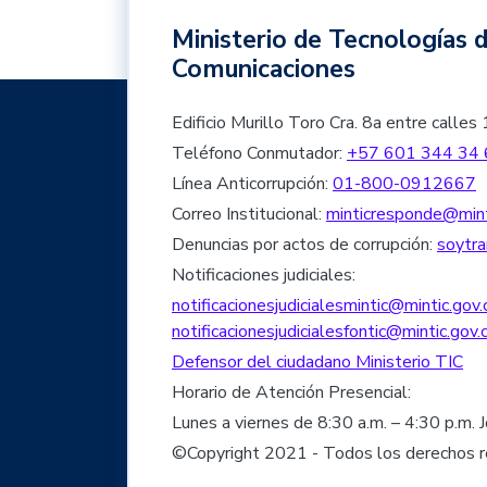
Ministerio de Tecnologías d
Comunicaciones
Edificio Murillo Toro Cra. 8a entre cal
Teléfono Conmutador:
+57 601 344 34 
Línea Anticorrupción:
01-800-0912667
Correo Institucional:
minticresponde@mint
Denuncias por actos de corrupción:
soytra
Notificaciones judiciales:
notificacionesjudicialesmintic@mintic.gov.
notificacionesjudicialesfontic@mintic.gov.
Defensor del ciudadano Ministerio TIC
Horario de Atención Presencial:
Lunes a viernes de 8:30 a.m. – 4:30 p.m. 
©Copyright 2021 - Todos los derechos 