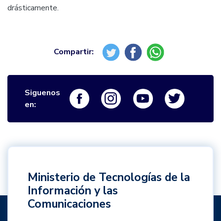
drásticamente.
Siguenos
Logo Facebook
Logo Instagram
Logo Youtube
Logo Twi
en:
Ministerio de Tecnologías de la
Información y las
Comunicaciones