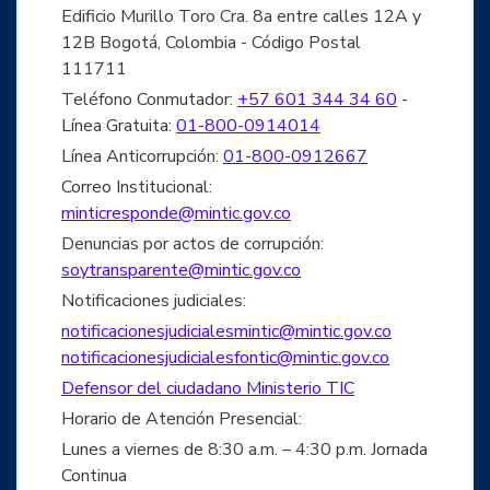
Edificio Murillo Toro Cra. 8a entre calles 12A y
12B Bogotá, Colombia - Código Postal
111711
Teléfono Conmutador:
+57 601 344 34 60
-
Línea Gratuita:
01-800-0914014
Línea Anticorrupción:
01-800-0912667
Correo Institucional:
minticresponde@mintic.gov.co
Denuncias por actos de corrupción:
soytransparente@mintic.gov.co
Notificaciones judiciales:
notificacionesjudicialesmintic@mintic.gov.co
notificacionesjudicialesfontic@mintic.gov.co
Defensor del ciudadano Ministerio TIC
Horario de Atención Presencial:
Lunes a viernes de 8:30 a.m. – 4:30 p.m. Jornada
Continua