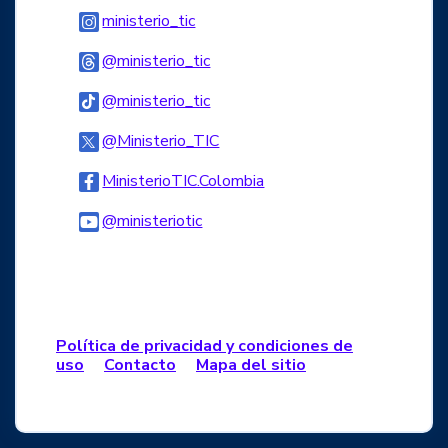
Logo Instagram
ministerio_tic
Logo Threads
@ministerio_tic
Logo Tiktok
@ministerio_tic
Logo Twitter
@Ministerio_TIC
Logo Facebook
MinisterioTIC.Colombia
Logo Youtube
@ministeriotic
Logo WhatsApp
Política de privacidad y condiciones de
uso
Contacto
Mapa del sitio