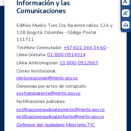
Información y las
Comunicaciones
Edificio Murillo Toro Cra. 8a entre calles 12A y
12B Bogotá, Colombia - Código Postal
111711
Teléfono Conmutador:
+57 601 344 34 60
-
Línea Gratuita:
01-800-0914014
Línea Anticorrupción:
01-800-0912667
Correo Institucional:
minticresponde@mintic.gov.co
Denuncias por actos de corrupción:
soytransparente@mintic.gov.co
Notificaciones judiciales:
notificacionesjudicialesmintic@mintic.gov.co
notificacionesjudicialesfontic@mintic.gov.co
Defensor del ciudadano Ministerio TIC