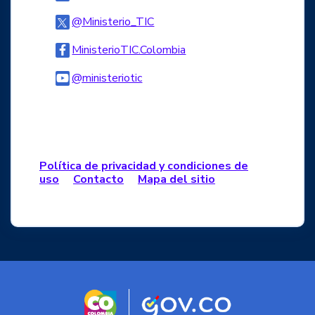
Logo Twitter
@Ministerio_TIC
Logo Facebook
MinisterioTIC.Colombia
Logo Youtube
@ministeriotic
Logo WhatsApp
Política de privacidad y condiciones de
uso
Contacto
Mapa del sitio
Logo marca Colombia
Logo Gobierno d