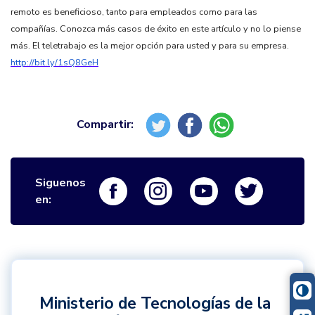
remoto es beneficioso, tanto para empleados como para las
compañías. Conozca más casos de éxito en este artículo y no lo piense
más. El teletrabajo es la mejor opción para usted y para su empresa.
http://bit.ly/1sQ8GeH
Siguenos
Logo Facebook
Logo Instagram
Logo Youtube
Logo Twi
en:
Ministerio de Tecnologías de la