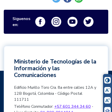
Siguenos
Logo Facebook
Logo Instagram
Logo Youtube
Logo Twi
en:
Ministerio de Tecnologías de la
Información y las
Comunicaciones
Edificio Murillo Toro Cra. 8a entre calles 12A y
12B Bogotá, Colombia - Código Postal
111711
Teléfono Conmutador:
+57 601 344 34 60
-