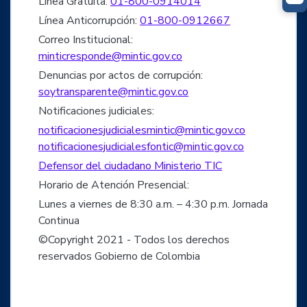
Línea Gratuita:
01-800-0914014
Línea Anticorrupción:
01-800-0912667
Correo Institucional:
minticresponde@mintic.gov.co
Denuncias por actos de corrupción:
soytransparente@mintic.gov.co
Notificaciones judiciales:
notificacionesjudicialesmintic@mintic.gov.co
notificacionesjudicialesfontic@mintic.gov.co
Defensor del ciudadano Ministerio TIC
Horario de Atención Presencial:
Lunes a viernes de 8:30 a.m. – 4:30 p.m. Jornada
Continua
©Copyright 2021 - Todos los derechos
reservados Gobierno de Colombia