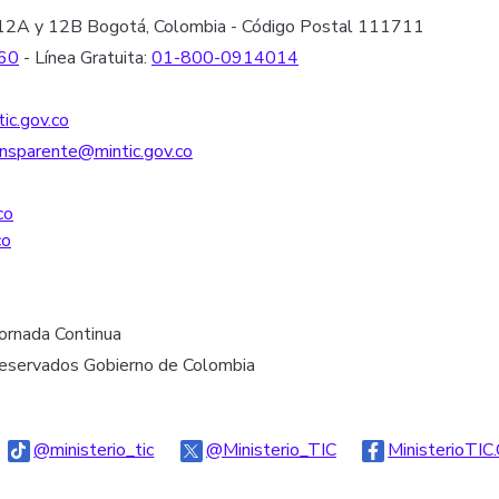
les 12A y 12B Bogotá, Colombia - Código Postal 111711
60
- Línea Gratuita:
01-800-0914014
ic.gov.co
nsparente@mintic.gov.co
co
co
Jornada Continua
reservados Gobierno de Colombia
go Threads
Logo Tiktok
Logo Twitter
@ministerio_tic
@Ministerio_TIC
MinisterioTIC