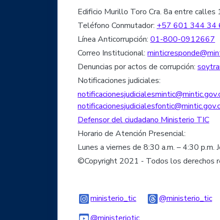
Edificio Murillo Toro Cra. 8a entre cal
Teléfono Conmutador:
+57 601 344 34 
Línea Anticorrupción:
01-800-0912667
Correo Institucional:
minticresponde@mint
Denuncias por actos de corrupción:
soytra
Notificaciones judiciales:
notificacionesjudicialesmintic@mintic.gov.
notificacionesjudicialesfontic@mintic.gov.
Defensor del ciudadano Ministerio TIC
Horario de Atención Presencial:
Lunes a viernes de 8:30 a.m. – 4:30 p.m. 
©Copyright 2021 - Todos los derechos 
Logo Instagram
Lo
ministerio_tic
@ministerio_tic
Logo Youtube
Logo WhatsApp
@ministeriotic