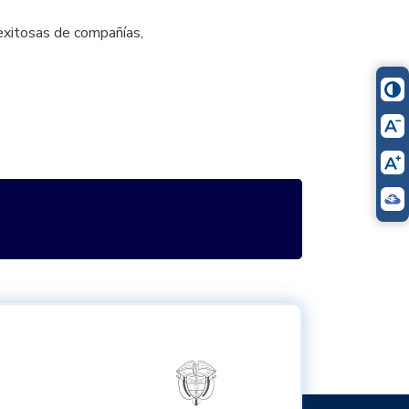
s exitosas de compañías,
itter
Logo del ministerio TIC