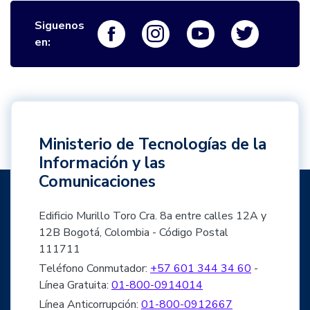
Siguenos
Logo Facebook
Logo Instagram
Logo Youtube
Logo Twi
en:
Ministerio de Tecnologías de la
Información y las
Comunicaciones
Edificio Murillo Toro Cra. 8a entre calles 12A y
12B Bogotá, Colombia - Código Postal
111711
Teléfono Conmutador:
+57 601 344 34 60
-
Línea Gratuita:
01-800-0914014
Línea Anticorrupción:
01-800-0912667