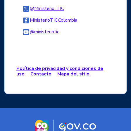
Logo Twitter
@Ministerio_TIC
Logo Facebook
MinisterioTIC.Colombia
Logo Youtube
@ministeriotic
Logo WhatsApp
Política de privacidad y condiciones de
uso
Contacto
Mapa del sitio
Logo marca Colombia
Logo Gobierno d