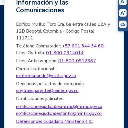
Información y las
Comunicaciones
Edificio Murillo Toro Cra. 8a entre calles 12A y
12B Bogotá, Colombia - Código Postal
111711
Teléfono Conmutador:
+57 601 344 34 60
-
Línea Gratuita:
01-800-0914014
Línea Anticorrupción:
01-800-0912667
Correo Institucional:
minticresponde@mintic.gov.co
Denuncias por actos de corrupción:
soytransparente@mintic.gov.co
Notificaciones judiciales:
notificacionesjudicialesmintic@mintic.gov.co
notificacionesjudicialesfontic@mintic.gov.co
Defensor del ciudadano Ministerio TIC