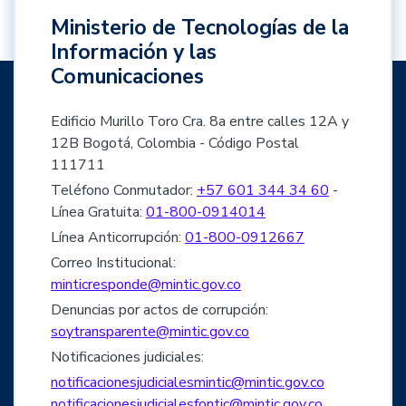
Ministerio de Tecnologías de la
Información y las
Comunicaciones
Edificio Murillo Toro Cra. 8a entre calles 12A y
12B Bogotá, Colombia - Código Postal
111711
Teléfono Conmutador:
+57 601 344 34 60
-
Línea Gratuita:
01-800-0914014
Línea Anticorrupción:
01-800-0912667
Correo Institucional:
minticresponde@mintic.gov.co
Denuncias por actos de corrupción:
soytransparente@mintic.gov.co
Notificaciones judiciales:
notificacionesjudicialesmintic@mintic.gov.co
notificacionesjudicialesfontic@mintic.gov.co