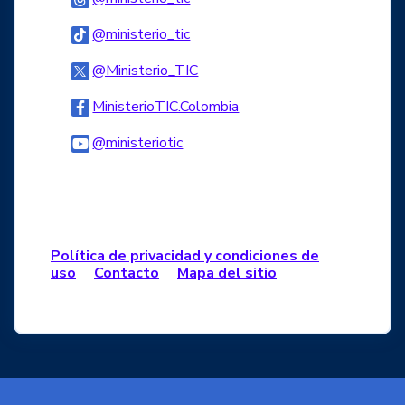
Logo Tiktok
@ministerio_tic
Logo Twitter
@Ministerio_TIC
Logo Facebook
MinisterioTIC.Colombia
Logo Youtube
@ministeriotic
Logo WhatsApp
Política de privacidad y condiciones de
uso
Contacto
Mapa del sitio