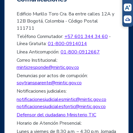
Edificio Murillo Toro Cra. 8a entre calles 12A y
12B Bogotá, Colombia - Código Postal
111711
Teléfono Conmutador:
+57 601 344 34 60
-
Línea Gratuita:
01-800-0914014
Línea Anticorrupción:
01-800-0912667
Correo Institucional:
minticresponde@mintic.gov.co
Denuncias por actos de corrupción:
soytransparente@mintic.gov.co
Notificaciones judiciales:
notificacionesjudicialesmintic@mintic.gov.co
notificacionesjudicialesfontic@mintic.gov.co
Defensor del ciudadano Ministerio TIC
Horario de Atención Presencial:
Lunes a viernes de 8:30 a.m. – 4:30 p.m. Jornada