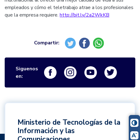
multinacional al ofrecer una mejor calidad de vida a sus
empleados y cómo el teletrabajo atrae a los profesionales
que la empresa requiere.
http://bit.ly/2a2WkKB
Siguenos
Logo Facebook
Logo Instagram
Logo Youtube
Logo Twi
en:
Ministerio de Tecnologías de la
Información y las
Comunicaciones