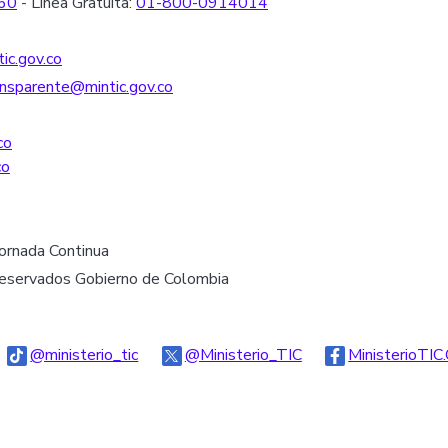
60
- Línea Gratuita:
01-800-0914014
ic.gov.co
nsparente@mintic.gov.co
co
co
Jornada Continua
reservados Gobierno de Colombia
go Threads
Logo Tiktok
Logo Twitter
@ministerio_tic
@Ministerio_TIC
MinisterioTIC