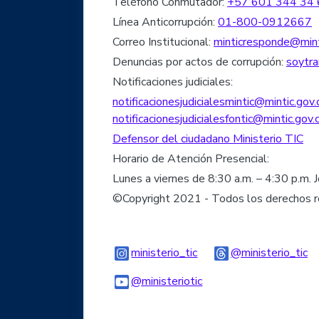
Teléfono Conmutador:
+57 601 344 34 
Línea Anticorrupción:
01-800-0912667
Correo Institucional:
minticresponde@mint
Denuncias por actos de corrupción:
soytra
Notificaciones judiciales:
notificacionesjudicialesmintic@mintic.gov.
notificacionesjudicialesfontic@mintic.gov.
Defensor del ciudadano Ministerio TIC
Horario de Atención Presencial:
Lunes a viernes de 8:30 a.m. – 4:30 p.m. 
©Copyright 2021 - Todos los derechos 
Logo Instagram
Lo
ministerio_tic
@ministerio_tic
Logo Youtube
Logo WhatsApp
@ministeriotic