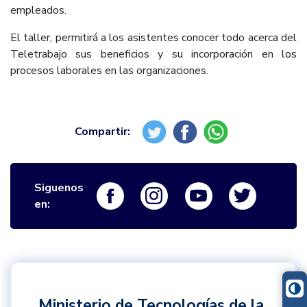
empleados.
El taller, permitirá a los asistentes conocer todo acerca del
Teletrabajo sus beneficios y su incorporación en los
procesos laborales en las organizaciones.
Siguenos
Logo Facebook
Logo Instagram
Logo Youtube
Logo Twi
en:
Ministerio de Tecnologías de la