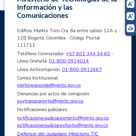
Información y las
Comunicaciones
Edificio Murillo Toro Cra. 8a entre calles 12A y
12B Bogotá, Colombia - Código Postal
111711
Teléfono Conmutador:
+57 601 344 34 60
-
Línea Gratuita:
01-800-0914014
Línea Anticorrupción:
01-800-0912667
Correo Institucional:
minticresponde@mintic.gov.co
Denuncias por actos de corrupción:
soytransparente@mintic.gov.co
Notificaciones judiciales:
notificacionesjudicialesmintic@mintic.gov.co
notificacionesjudicialesfontic@mintic.gov.co
Defensor del ciudadano Ministerio TIC