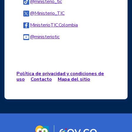
Logo Tiktok
@ministerio_tic
Logo Twitter
@Ministerio_TIC
Logo Facebook
MinisterioTIC.Colombia
Logo Youtube
@ministeriotic
Logo WhatsApp
Política de privacidad y condiciones de
uso
Contacto
Mapa del sitio
Logo marca Colombia
Logo Gobierno d