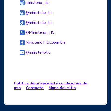
Logo Instagram
ministerio_tic
Logo Threads
@ministerio_tic
Logo Tiktok
@ministerio_tic
Logo Twitter
@Ministerio_TIC
Logo Facebook
MinisterioTIC.Colombia
Logo Youtube
@ministeriotic
Logo WhatsApp
Política de privacidad y condiciones de
uso
Contacto
Mapa del sitio