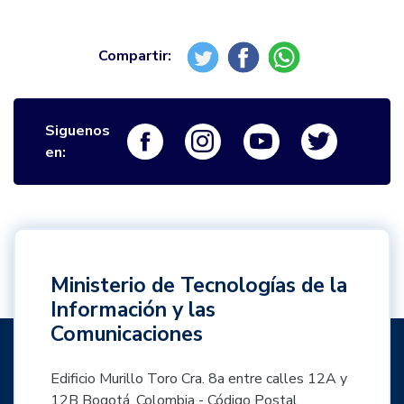
Siguenos
Logo Facebook
Logo Instagram
Logo Youtube
Logo Twi
en:
Ministerio de Tecnologías de la
Información y las
Comunicaciones
Edificio Murillo Toro Cra. 8a entre calles 12A y
12B Bogotá, Colombia - Código Postal