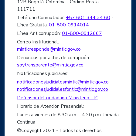
12B Bogotá, Colombia - Código Postal
111711
Teléfono Conmutador:
+57 601 344 34 60
-
Línea Gratuita:
01-800-0914014
Línea Anticorrupción:
01-800-0912667
Correo Institucional:
minticresponde@mintic.gov.co
Denuncias por actos de corrupción:
soytransparente@mintic.gov.co
Notificaciones judiciales:
notificacionesjudicialesmintic@mintic.gov.co
notificacionesjudicialesfontic@mintic.gov.co
Defensor del ciudadano Ministerio TIC
Horario de Atención Presencial:
Lunes a viernes de 8:30 a.m. – 4:30 p.m. Jornada
Continua
©Copyright 2021 - Todos los derechos