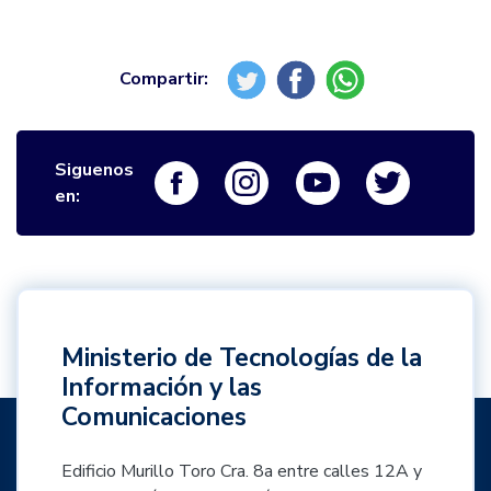
Siguenos
Logo Facebook
Logo Instagram
Logo Youtube
Logo Twi
en:
Ministerio de Tecnologías de la
Información y las
Comunicaciones
Edificio Murillo Toro Cra. 8a entre calles 12A y