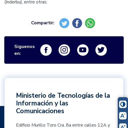
(Inderbu), entre otras.
Siguenos
Logo Facebook
Logo Instagram
Logo Youtube
Logo Twi
en:
Ministerio de Tecnologías de la
Información y las
Comunicaciones
Edificio Murillo Toro Cra. 8a entre calles 12A y