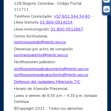
12B Bogotá, Colombia - Código Postal
111711
Teléfono Conmutador:
+57 601 344 34 60
-
Línea Gratuita:
01-800-0914014
Línea Anticorrupción:
01-800-0912667
Correo Institucional:
minticresponde@mintic.gov.co
Denuncias por actos de corrupción:
soytransparente@mintic.gov.co
Notificaciones judiciales:
notificacionesjudicialesmintic@mintic.gov.co
notificacionesjudicialesfontic@mintic.gov.co
Defensor del ciudadano Ministerio TIC
Horario de Atención Presencial:
Lunes a viernes de 8:30 a.m. – 4:30 p.m. Jornada
Continua
©Copyright 2021 - Todos los derechos