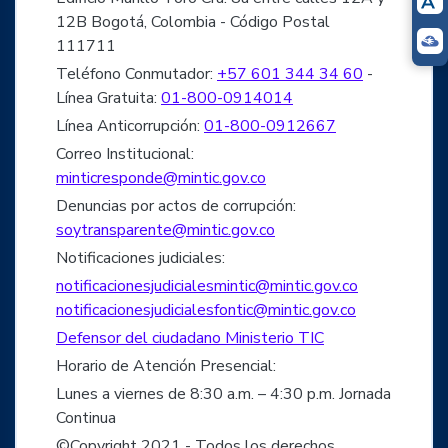
12B Bogotá, Colombia - Código Postal
111711
Teléfono Conmutador:
+57 601 344 34 60
-
Línea Gratuita:
01-800-0914014
Línea Anticorrupción:
01-800-0912667
Correo Institucional:
minticresponde@mintic.gov.co
Denuncias por actos de corrupción:
soytransparente@mintic.gov.co
Notificaciones judiciales:
notificacionesjudicialesmintic@mintic.gov.co
notificacionesjudicialesfontic@mintic.gov.co
Defensor del ciudadano Ministerio TIC
Horario de Atención Presencial:
Lunes a viernes de 8:30 a.m. – 4:30 p.m. Jornada
Continua
©Copyright 2021 - Todos los derechos