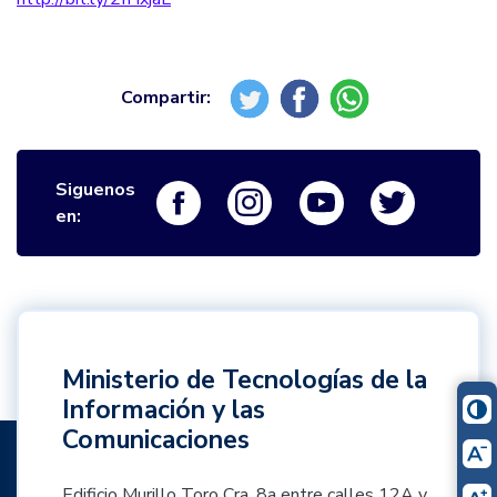
Siguenos
Logo Facebook
Logo Instagram
Logo Youtube
Logo Twi
en:
Ministerio de Tecnologías de la
Información y las
Comunicaciones
Edificio Murillo Toro Cra. 8a entre calles 12A y