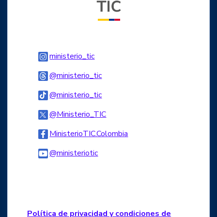
Logo Instagram
ministerio_tic
Logo Threads
@ministerio_tic
Logo Tiktok
@ministerio_tic
Logo Twitter
@Ministerio_TIC
Logo Facebook
MinisterioTIC.Colombia
Logo Youtube
@ministeriotic
Logo WhatsApp
Política de privacidad y condiciones de