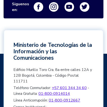
Siguenos
Logo Facebook
Logo Instagram
Logo Youtube
Logo Twi
en:
Ministerio de Tecnologías de la
Información y las
Comunicaciones
Edificio Murillo Toro Cra. 8a entre calles 12A y
12B Bogotá, Colombia - Código Postal
111711
Teléfono Conmutador:
+57 601 344 34 60
-
Línea Gratuita:
01-800-0914014
Línea Anticorrupción:
01-800-0912667