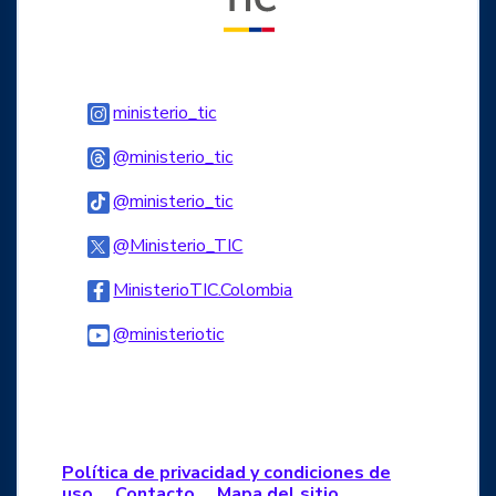
Logo Instagram
ministerio_tic
Logo Threads
@ministerio_tic
Logo Tiktok
@ministerio_tic
Logo Twitter
@Ministerio_TIC
Logo Facebook
MinisterioTIC.Colombia
Logo Youtube
@ministeriotic
Logo WhatsApp
Política de privacidad y condiciones de
uso
Contacto
Mapa del sitio