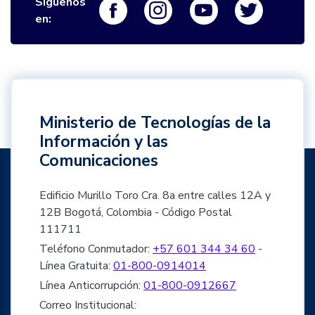
Siguenos
Logo Facebook
Logo Instagram
Logo Youtube
Logo Twi
en:
Ministerio de Tecnologías de la
Información y las
Comunicaciones
Edificio Murillo Toro Cra. 8a entre calles 12A y
12B Bogotá, Colombia - Código Postal
111711
Teléfono Conmutador:
+57 601 344 34 60
-
Línea Gratuita:
01-800-0914014
Línea Anticorrupción:
01-800-0912667
Correo Institucional: