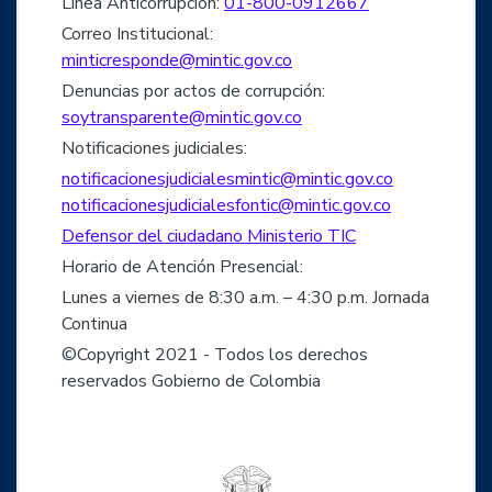
Línea Anticorrupción:
01-800-0912667
Correo Institucional:
minticresponde@mintic.gov.co
Denuncias por actos de corrupción:
soytransparente@mintic.gov.co
Notificaciones judiciales:
notificacionesjudicialesmintic@mintic.gov.co
notificacionesjudicialesfontic@mintic.gov.co
Defensor del ciudadano Ministerio TIC
Horario de Atención Presencial:
Lunes a viernes de 8:30 a.m. – 4:30 p.m. Jornada
Continua
©Copyright 2021 - Todos los derechos
reservados Gobierno de Colombia
Logo del ministerio TIC