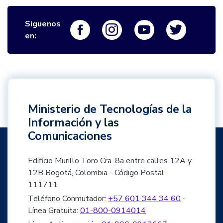
Siguenos
Logo Facebook
Logo Instagram
Logo Youtube
Logo Twi
en:
Ministerio de Tecnologías de la
Información y las
Comunicaciones
Edificio Murillo Toro Cra. 8a entre calles 12A y
12B Bogotá, Colombia - Código Postal
111711
Teléfono Conmutador:
+57 601 344 34 60
-
Línea Gratuita:
01-800-0914014