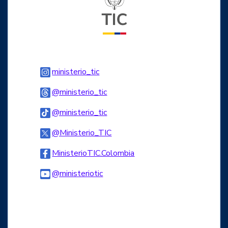
Logo Instagram
ministerio_tic
Logo Threads
@ministerio_tic
Logo Tiktok
@ministerio_tic
Logo Twitter
@Ministerio_TIC
Logo Facebook
MinisterioTIC.Colombia
Logo Youtube
@ministeriotic
Logo WhatsApp