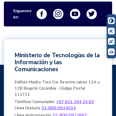
Siguenos
Logo Facebook
Logo Instagram
Logo Youtube
Logo Twi
en:
Ministerio de Tecnologías de la
Información y las
Comunicaciones
Edificio Murillo Toro Cra. 8a entre calles 12A y
12B Bogotá, Colombia - Código Postal
111711
Teléfono Conmutador:
+57 601 344 34 60
-
Línea Gratuita:
01-800-0914014
Línea Anticorrupción:
01-800-0912667