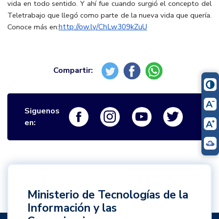
vida en todo sentido. Y ahí fue cuando surgió el concepto del
Teletrabajo que llegó como parte de la nueva vida que quería.
Conoce más en:
http://ow.ly/ChLw309kZuU
Siguenos
Logo Facebook
Logo Instagram
Logo Youtube
Logo Twi
en:
Ministerio de Tecnologías de la
Información y las