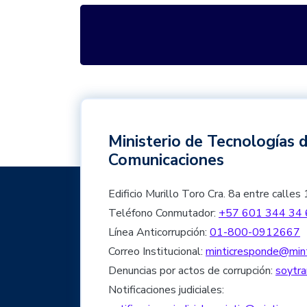
Ministerio de Tecnologías d
Comunicaciones
Edificio Murillo Toro Cra. 8a entre cal
Teléfono Conmutador:
+57 601 344 34 
Línea Anticorrupción:
01-800-0912667
Correo Institucional:
minticresponde@mint
Denuncias por actos de corrupción:
soytra
Notificaciones judiciales: