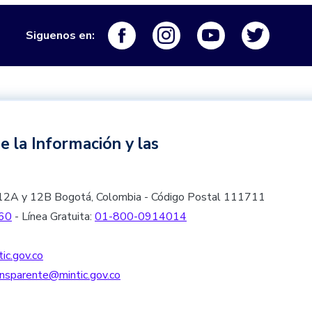
Logo Facebook
Logo Instagram
Logo Youtube
Logo Tw
Siguenos en:
e la Información y las
les 12A y 12B Bogotá, Colombia - Código Postal 111711
60
- Línea Gratuita:
01-800-0914014
ic.gov.co
nsparente@mintic.gov.co