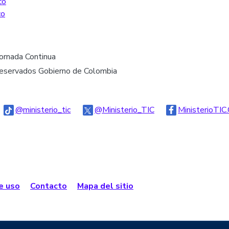
co
co
Jornada Continua
reservados Gobierno de Colombia
go Threads
Logo Tiktok
Logo Twitter
@ministerio_tic
@Ministerio_TIC
MinisterioTIC
de uso
Contacto
Mapa del sitio