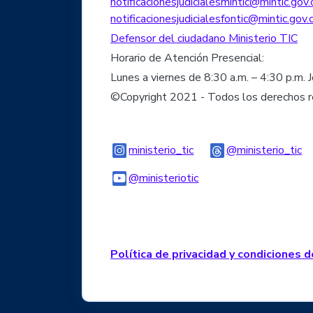
notificacionesjudicialesmintic@mintic.gov.
notificacionesjudicialesfontic@mintic.gov.
Defensor del ciudadano Ministerio TIC
Horario de Atención Presencial:
Lunes a viernes de 8:30 a.m. – 4:30 p.m. 
©Copyright 2021 - Todos los derechos 
Logo Instagram
Lo
ministerio_tic
@ministerio_tic
Logo Youtube
Logo WhatsApp
@ministeriotic
Política de privacidad y condiciones 