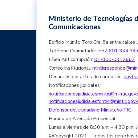
Ministerio de Tecnologías d
Comunicaciones
Edificio Murillo Toro Cra. 8a entre cal
Teléfono Conmutador:
+57 601 344 34 
Línea Anticorrupción:
01-800-0912667
Correo Institucional:
minticresponde@mint
Denuncias por actos de corrupción:
soytra
Notificaciones judiciales:
notificacionesjudicialesmintic@mintic.gov.
notificacionesjudicialesfontic@mintic.gov.
Defensor del ciudadano Ministerio TIC
Horario de Atención Presencial:
Lunes a viernes de 8:30 a.m. – 4:30 p.m. 
©Copyright 2021 - Todos los derechos 