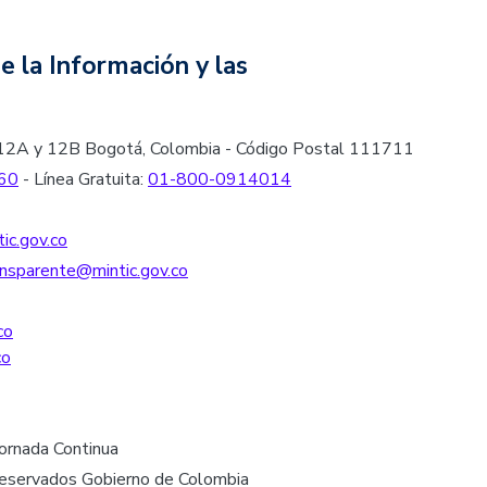
e la Información y las
les 12A y 12B Bogotá, Colombia - Código Postal 111711
60
- Línea Gratuita:
01-800-0914014
ic.gov.co
nsparente@mintic.gov.co
co
co
Jornada Continua
reservados Gobierno de Colombia