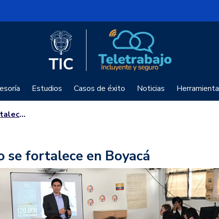
Logo del Ministerio TIC
Teletrabajo
esoría
Estudios
Casos de éxito
Noticias
Herramienta
n Boyacá
o se fortalece en Boyacá