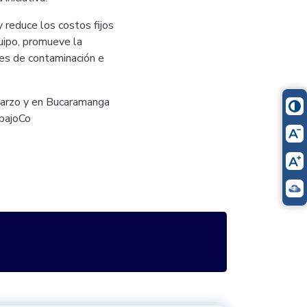
 reduce los costos fijos
quipo, promueve la
ices de contaminación e
marzo y en Bucaramanga
abajoCo
itter