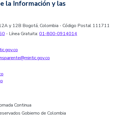
e la Información y las
les 12A y 12B Bogotá, Colombia - Código Postal 111711
60
- Línea Gratuita:
01-800-0914014
ic.gov.co
nsparente@mintic.gov.co
co
co
Jornada Continua
reservados Gobierno de Colombia