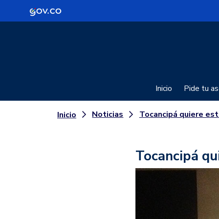
Logo Gobierno de Colombia
Inicio
Pide tu as
Noticias
Tocancipá quiere estar en modo Te
Inicio
Tocancipá qu