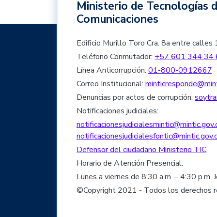
Ministerio de Tecnologías d
Comunicaciones
Edificio Murillo Toro Cra. 8a entre cal
Teléfono Conmutador:
+57 601 344 34 
Línea Anticorrupción:
01-800-0912667
Correo Institucional:
minticresponde@mint
Denuncias por actos de corrupción:
soytra
Notificaciones judiciales:
notificacionesjudicialesmintic@mintic.gov.
notificacionesjudicialesfontic@mintic.gov.
Defensor del ciudadano Ministerio TIC
Horario de Atención Presencial:
Lunes a viernes de 8:30 a.m. – 4:30 p.m. 
©Copyright 2021 - Todos los derechos 