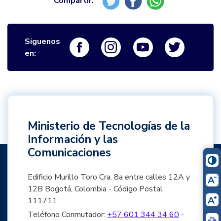
Siguenos
Logo Facebook
Logo Instagram
Logo Youtube
Logo Twi
en:
Ministerio de Tecnologías de la
Información y las
Comunicaciones
Edificio Murillo Toro Cra. 8a entre calles 12A y
12B Bogotá, Colombia - Código Postal
111711
Teléfono Conmutador:
+57 601 344 34 60
-