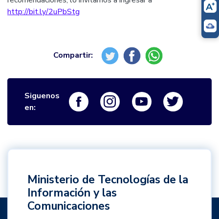
recomendaciones, lo invitamos a ingresar a
http://bit.ly/2uPbStg
Siguenos
Logo Facebook
Logo Instagram
Logo Youtube
Logo Twi
en:
Ministerio de Tecnologías de la
Información y las
Comunicaciones