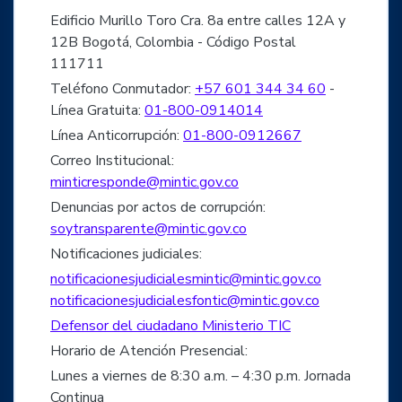
Edificio Murillo Toro Cra. 8a entre calles 12A y
12B Bogotá, Colombia - Código Postal
111711
Teléfono Conmutador:
+57 601 344 34 60
-
Línea Gratuita:
01-800-0914014
Línea Anticorrupción:
01-800-0912667
Correo Institucional:
minticresponde@mintic.gov.co
Denuncias por actos de corrupción:
soytransparente@mintic.gov.co
Notificaciones judiciales:
notificacionesjudicialesmintic@mintic.gov.co
notificacionesjudicialesfontic@mintic.gov.co
Defensor del ciudadano Ministerio TIC
Horario de Atención Presencial:
Lunes a viernes de 8:30 a.m. – 4:30 p.m. Jornada
Continua