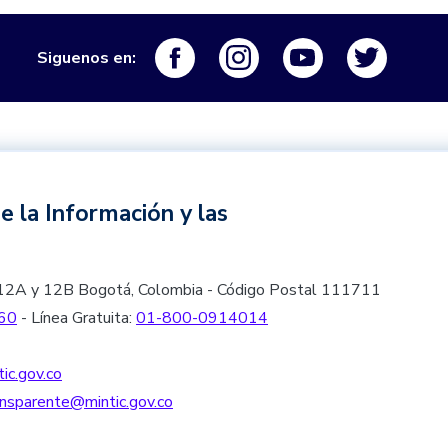
Logo Facebook
Logo Instagram
Logo Youtube
Logo Tw
Siguenos en:
e la Información y las
les 12A y 12B Bogotá, Colombia - Código Postal 111711
60
- Línea Gratuita:
01-800-0914014
ic.gov.co
nsparente@mintic.gov.co