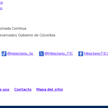
co
co
Jornada Continua
reservados Gobierno de Colombia
go Threads
Logo Tiktok
Logo Twitter
@ministerio_tic
@Ministerio_TIC
MinisterioTIC
de uso
Contacto
Mapa del sitio