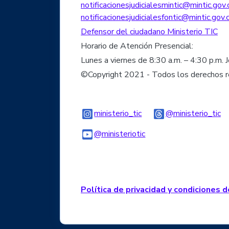
notificacionesjudicialesmintic@mintic.gov.
notificacionesjudicialesfontic@mintic.gov.
Defensor del ciudadano Ministerio TIC
Horario de Atención Presencial:
Lunes a viernes de 8:30 a.m. – 4:30 p.m. 
©Copyright 2021 - Todos los derechos 
Logo Instagram
Lo
ministerio_tic
@ministerio_tic
Logo Youtube
Logo WhatsApp
@ministeriotic
Política de privacidad y condiciones 