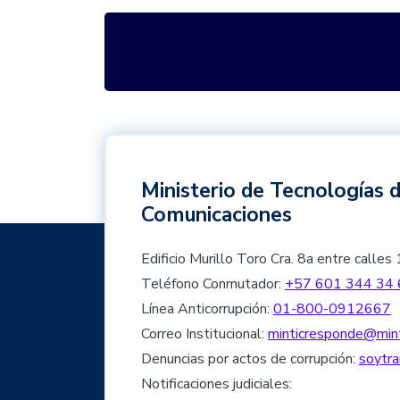
Ministerio de Tecnologías d
Comunicaciones
Edificio Murillo Toro Cra. 8a entre cal
Teléfono Conmutador:
+57 601 344 34 
Línea Anticorrupción:
01-800-0912667
Correo Institucional:
minticresponde@mint
Denuncias por actos de corrupción:
soytra
Notificaciones judiciales: