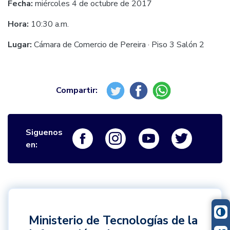
Fecha:
miércoles 4 de octubre de 2017
Hora:
10:30 a.m.
Lugar:
Cámara de Comercio de Pereira · Piso 3 Salón 2
Siguenos
Logo Facebook
Logo Instagram
Logo Youtube
Logo Twi
en:
Ministerio de Tecnologías de la