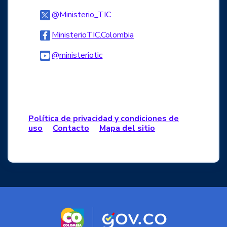
Logo Twitter
@Ministerio_TIC
Logo Facebook
MinisterioTIC.Colombia
Logo Youtube
@ministeriotic
Logo WhatsApp
Política de privacidad y condiciones de
uso
Contacto
Mapa del sitio
Logo marca Colombia
Logo Gobierno d