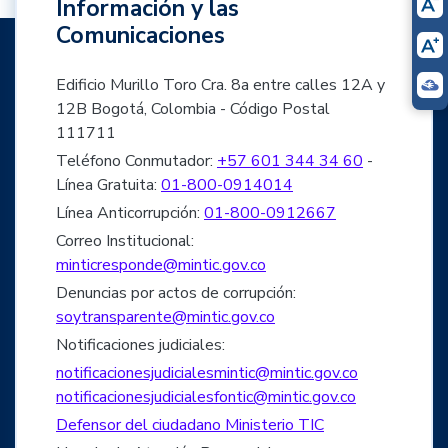
Información y las
Comunicaciones
Edificio Murillo Toro Cra. 8a entre calles 12A y
12B Bogotá, Colombia - Código Postal
111711
Teléfono Conmutador:
+57 601 344 34 60
-
Línea Gratuita:
01-800-0914014
Línea Anticorrupción:
01-800-0912667
Correo Institucional:
minticresponde@mintic.gov.co
Denuncias por actos de corrupción:
soytransparente@mintic.gov.co
Notificaciones judiciales:
notificacionesjudicialesmintic@mintic.gov.co
notificacionesjudicialesfontic@mintic.gov.co
Defensor del ciudadano Ministerio TIC