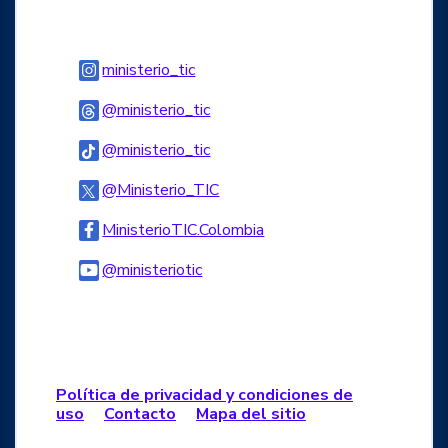
Logo Instagram
ministerio_tic
Logo Threads
@ministerio_tic
Logo Tiktok
@ministerio_tic
Logo Twitter
@Ministerio_TIC
Logo Facebook
MinisterioTIC.Colombia
Logo Youtube
@ministeriotic
Logo WhatsApp
Política de privacidad y condiciones de
uso
Contacto
Mapa del sitio