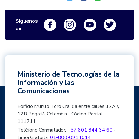
Siguenos
Logo Facebook
Logo Instagram
Logo Youtube
Logo Twi
en:
Ministerio de Tecnologías de la
Información y las
Comunicaciones
Edificio Murillo Toro Cra. 8a entre calles 12A y
12B Bogotá, Colombia - Código Postal
111711
Teléfono Conmutador:
+57 601 344 34 60
-
Línea Gratuita:
01-800-0914014