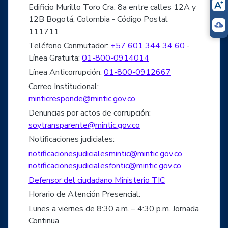
Edificio Murillo Toro Cra. 8a entre calles 12A y
12B Bogotá, Colombia - Código Postal
111711
Teléfono Conmutador:
+57 601 344 34 60
-
Línea Gratuita:
01-800-0914014
Línea Anticorrupción:
01-800-0912667
Correo Institucional:
minticresponde@mintic.gov.co
Denuncias por actos de corrupción:
soytransparente@mintic.gov.co
Notificaciones judiciales:
notificacionesjudicialesmintic@mintic.gov.co
notificacionesjudicialesfontic@mintic.gov.co
Defensor del ciudadano Ministerio TIC
Horario de Atención Presencial:
Lunes a viernes de 8:30 a.m. – 4:30 p.m. Jornada
Continua