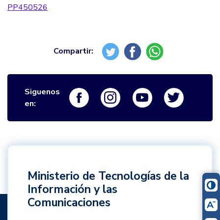
PP450526
Siguenos
Logo Facebook
Logo Instagram
Logo Youtube
Logo Twi
en:
Ministerio de Tecnologías de la
Información y las
Comunicaciones