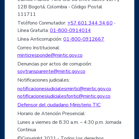
12B Bogotá, Colombia - Código Postal
111711
Teléfono Conmutador:
+57 601 344 34 60
-
Línea Gratuita:
01-800-0914014
Línea Anticorrupción:
01-800-0912667
Correo Institucional:
minticresponde@mintic.gov.co
Denuncias por actos de corrupción:
soytransparente@mintic.gov.co
Notificaciones judiciales:
notificacionesjudicialesmintic@mintic.gov.co
notificacionesjudicialesfontic@mintic.gov.co
Defensor del ciudadano Ministerio TIC
Horario de Atención Presencial:
Lunes a viernes de 8:30 a.m. – 4:30 p.m. Jornada
Continua
©Copyright 2021 - Todos los derechos