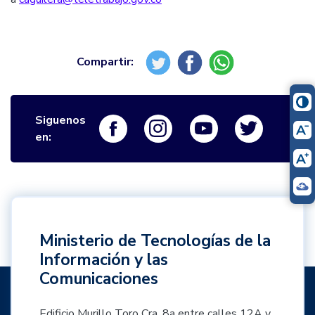
Siguenos
Logo Facebook
Logo Instagram
Logo Youtube
Logo Twi
en:
Ministerio de Tecnologías de la
Información y las
Comunicaciones
Edificio Murillo Toro Cra. 8a entre calles 12A y