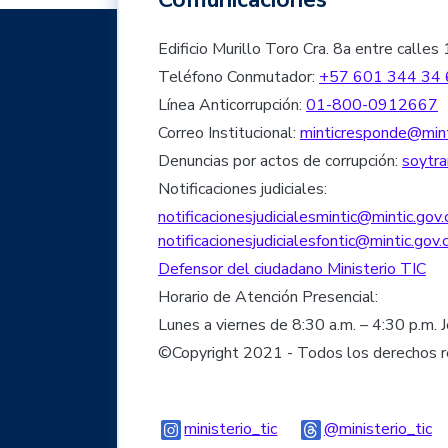
Edificio Murillo Toro Cra. 8a entre cal
Teléfono Conmutador:
+57 601 344 34 
Línea Anticorrupción:
01-800-0912667
Correo Institucional:
minticresponde@mint
Denuncias por actos de corrupción:
soytra
Notificaciones judiciales:
notificacionesjudicialesmintic@mintic.gov.
notificacionesjudicialesfontic@mintic.gov.
Defensor del ciudadano Ministerio TIC
Horario de Atención Presencial:
Lunes a viernes de 8:30 a.m. – 4:30 p.m. 
©Copyright 2021 - Todos los derechos 
Logo Instagram
Lo
ministerio_tic
@ministerio_tic