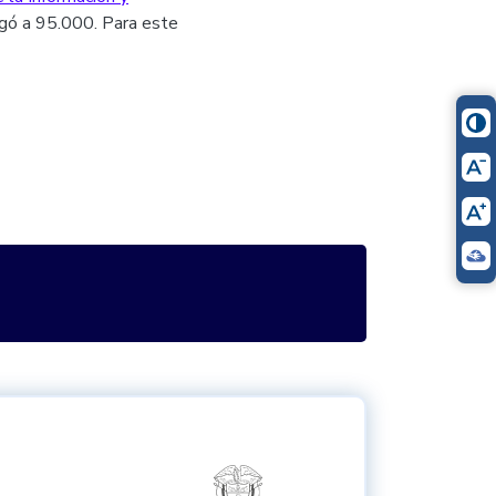
egó a 95.000. Para este
itter
Logo del ministerio TIC