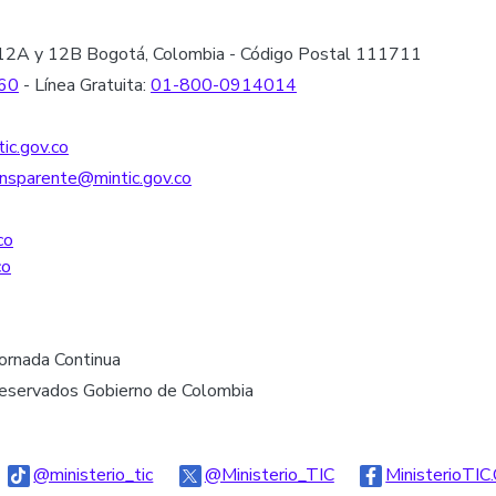
les 12A y 12B Bogotá, Colombia - Código Postal 111711
60
- Línea Gratuita:
01-800-0914014
ic.gov.co
nsparente@mintic.gov.co
co
co
Jornada Continua
reservados Gobierno de Colombia
go Threads
Logo Tiktok
Logo Twitter
@ministerio_tic
@Ministerio_TIC
MinisterioTIC