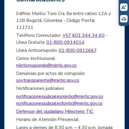
Edificio Murillo Toro Cra. 8a entre calles 12A y
12B Bogotá, Colombia - Código Postal
111711
Teléfono Conmutador:
+57 601 344 34 60
-
Línea Gratuita:
01-800-0914014
Línea Anticorrupción:
01-800-0912667
Correo Institucional:
minticresponde@mintic.gov.co
Denuncias por actos de corrupción:
soytransparente@mintic.gov.co
Notificaciones judiciales:
notificacionesjudicialesmintic@mintic.gov.co
notificacionesjudicialesfontic@mintic.gov.co
Defensor del ciudadano Ministerio TIC
Horario de Atención Presencial:
Lunes a viernes de 8:30 a.m. – 4:30 p.m. Jornada