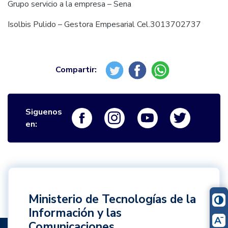
Grupo servicio a la empresa – Sena
Isolbis Pulido – Gestora Empesarial Cel.3013702737
Siguenos
Logo Facebook
Logo Instagram
Logo Youtube
Logo Twi
en:
Ministerio de Tecnologías de la
Información y las
Comunicaciones