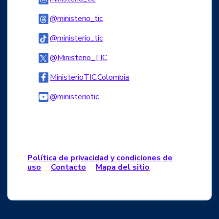
Logo Threads
@ministerio_tic
Logo Tiktok
@ministerio_tic
Logo Twitter
@Ministerio_TIC
Logo Facebook
MinisterioTIC.Colombia
Logo Youtube
@ministeriotic
Logo WhatsApp
Política de privacidad y condiciones de
uso
Contacto
Mapa del sitio