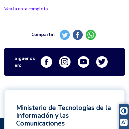
Vea la nota completa.
Siguenos
Logo Facebook
Logo Instagram
Logo Youtube
Logo Twi
en:
Ministerio de Tecnologías de la
Información y las
Comunicaciones