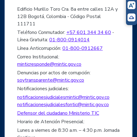
Edificio Murillo Toro Cra. 8a entre calles 12A y
12B Bogotá, Colombia - Código Postal
111711
Teléfono Conmutador:
+57 601 344 34 60
-
Línea Gratuita:
01-800-0914014
Línea Anticorrupción:
01-800-0912667
Correo Institucional:
minticresponde@mintic.gov.co
Denuncias por actos de corrupción:
soytransparente@mintic.gov.co
Notificaciones judiciales:
notificacionesjudicialesmintic@mintic.gov.co
notificacionesjudicialesfontic@mintic.gov.co
Defensor del ciudadano Ministerio TIC
Horario de Atención Presencial:
Lunes a viernes de 8:30 a.m. – 4:30 p.m. Jornada