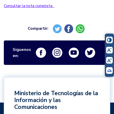
Consultar la nota completa
Siguenos
Logo Facebook
Logo Instagram
Logo Youtube
Logo Twi
en:
Ministerio de Tecnologías de la
Información y las
Comunicaciones