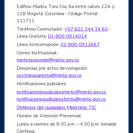
Edificio Murillo Toro Cra. 8a entre calles 12A y
12B Bogotá, Colombia - Código Postal
111711
Teléfono Conmutador:
+57 601 344 34 60
-
Línea Gratuita:
01-800-0914014
Línea Anticorrupción:
01-800-0912667
Correo Institucional:
minticresponde@mintic.gov.co
Denuncias por actos de corrupción:
soytransparente@mintic.gov.co
Notificaciones judiciales:
notificacionesjudicialesmintic@mintic.gov.co
notificacionesjudicialesfontic@mintic.gov.co
Defensor del ciudadano Ministerio TIC
Horario de Atención Presencial:
Lunes a viernes de 8:30 a.m. – 4:30 p.m. Jornada
Continua