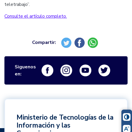
teletrabajo”.
Consulte el artículo completo.
Siguenos
Logo Facebook
Logo Instagram
Logo Youtube
Logo Twi
en:
Ministerio de Tecnologías de la
Información y las