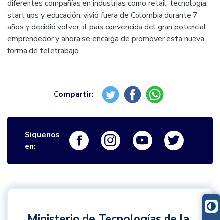
diferentes compañías en industrias como retail, tecnología,
start ups y educación, vivió fuera de Colombia durante 7
años y decidió volver al país convencida del gran potencial
emprendedor y ahora se encarga de promover esta nueva
forma de teletrabajo.
Siguenos
Logo Facebook
Logo Instagram
Logo Youtube
Logo Twi
en:
Ministerio de Tecnologías de la