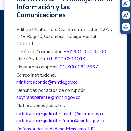
Información y las
Comunicaciones
Edificio Murillo Toro Cra. 8a entre calles 12A y
12B Bogotá, Colombia - Código Postal
111711
Teléfono Conmutador:
+57 601 344 34 60
-
Línea Gratuita:
01-800-0914014
Línea Anticorrupción:
01-800-0912667
Correo Institucional:
minticresponde@mintic.gov.co
Denuncias por actos de corrupción:
soytransparente@mintic.gov.co
Notificaciones judiciales:
notificacionesjudicialesmintic@mintic.gov.co
notificacionesjudicialesfontic@mintic.gov.co
Defensor del ciudadano Ministerio TIC