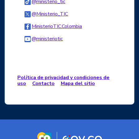
Logo Tiktok
@ministerio_tic
Logo Twitter
@Ministerio_TIC
Logo Facebook
MinisterioTIC.Colombia
Logo Youtube
@ministeriotic
Logo WhatsApp
Política de privacidad y condiciones de
uso
Contacto
Mapa del sitio
Logo marca Colombia
Logo Gobierno d