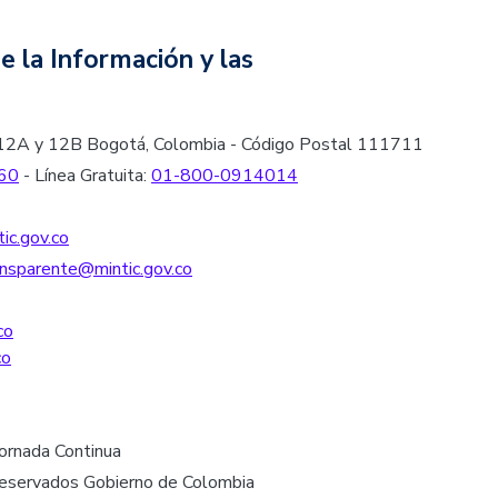
e la Información y las
les 12A y 12B Bogotá, Colombia - Código Postal 111711
60
- Línea Gratuita:
01-800-0914014
ic.gov.co
nsparente@mintic.gov.co
co
co
Jornada Continua
reservados Gobierno de Colombia