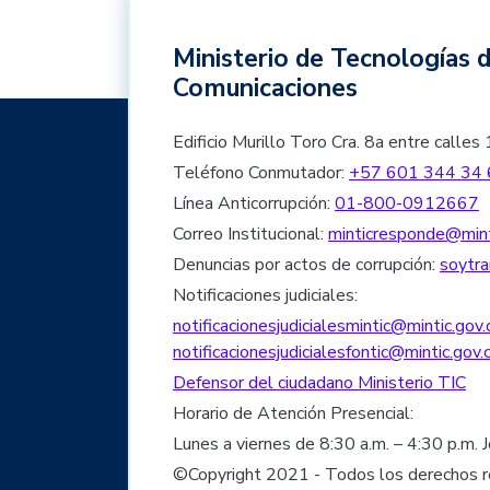
Ministerio de Tecnologías d
Comunicaciones
Edificio Murillo Toro Cra. 8a entre cal
Teléfono Conmutador:
+57 601 344 34 
Línea Anticorrupción:
01-800-0912667
Correo Institucional:
minticresponde@mint
Denuncias por actos de corrupción:
soytra
Notificaciones judiciales:
notificacionesjudicialesmintic@mintic.gov.
notificacionesjudicialesfontic@mintic.gov.
Defensor del ciudadano Ministerio TIC
Horario de Atención Presencial:
Lunes a viernes de 8:30 a.m. – 4:30 p.m. 
©Copyright 2021 - Todos los derechos 