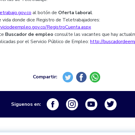
trabajo.gov.co
al botón de
Oferta laboral
.
e vida donde dice Registro de Teletrabajadores:
erviciodeempleo.gov.co/RegistroCuenta.aspx
ice
Buscador de empleo
consulte las vacantes que hay actual
licadas por el Servicio Público de Empleo:
http://buscadordeem
Logo Facebook
Logo Instagram
Logo Youtube
Logo Tw
Siguenos en: