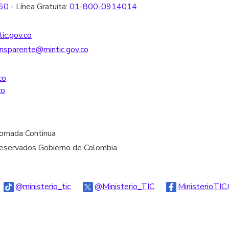
60
- Línea Gratuita:
01-800-0914014
ic.gov.co
nsparente@mintic.gov.co
co
co
Jornada Continua
reservados Gobierno de Colombia
go Threads
Logo Tiktok
Logo Twitter
@ministerio_tic
@Ministerio_TIC
MinisterioTIC