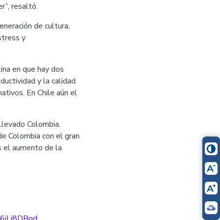
r”, resaltó.
neración de cultura,
stress y
tina en que hay dos
uctividad y la calidad
ativos. En Chile aún el
 llevado Colombia.
de Colombia con el gran
s el aumento de la
6iLi8DBod