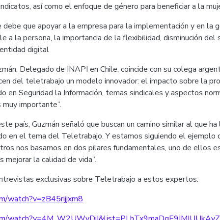
sindicatos, así como el enfoque de género para beneficiar a la muje
 debe que apoyar a la empresa para la implementación y en la ge
e a la persona, la importancia de la flexibilidad, disminución del 
entidad digital
uzmán, Delegado de INAPI en Chile, coincide con su colega argen
en del teletrabajo un modelo innovador: el impacto sobre la prod
o en Seguridad la Información, temas sindicales y aspectos norm
s muy importante”.
este país, Guzmán señaló que buscan un camino similar al que ha
do en el tema del Teletrabajo. Y estamos siguiendo el ejemplo 
tros nos basamos en dos pilares fundamentales, uno de ellos e
s mejorar la calidad de vida”.
trevistas exclusivas sobre Teletrabajo a estos expertos:
om/watch?
v=zB45rijjxm8
om/watch?
v=4M_W2UWyDjI&list=
PLhTx9maDqE9IMIUUkAyZ