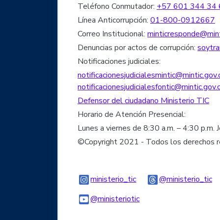
Teléfono Conmutador:
+57 601 344 34 
Línea Anticorrupción:
01-800-0912667
Correo Institucional:
minticresponde@mint
Denuncias por actos de corrupción:
soytra
Notificaciones judiciales:
notificacionesjudicialesmintic@mintic.gov.
notificacionesjudicialesfontic@mintic.gov.
Defensor del ciudadano Ministerio TIC
Horario de Atención Presencial:
Lunes a viernes de 8:30 a.m. – 4:30 p.m. 
©Copyright 2021 - Todos los derechos 
Logo Instagram
Lo
ministerio_tic
@ministerio_tic
Logo Youtube
Logo WhatsApp
@ministeriotic