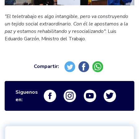
"El teletrabajo es algo intangible, pero va construyendo
un tejido social extraordinario. Con él le apostamos a la
paz y estamos rehabilitando y resocializando"
: Luis
Eduardo Garzón, Ministro del Trabajo.
Siguenos
Logo Facebook
Logo Instagram
Logo Youtube
Logo Twi
en: