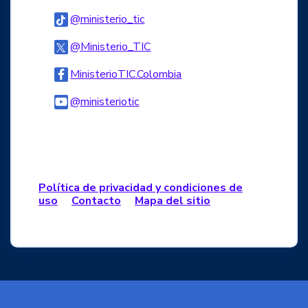
Logo Tiktok
@ministerio_tic
Logo Twitter
@Ministerio_TIC
Logo Facebook
MinisterioTIC.Colombia
Logo Youtube
@ministeriotic
Logo WhatsApp
Política de privacidad y condiciones de
uso
Contacto
Mapa del sitio